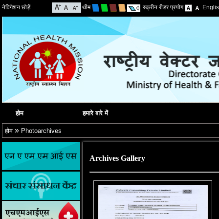
नेविगेशन छोड़ें
थीम
स्क्रीन रीडर प्रयोग
Engli
होम
हमारे बारे में
»
होम
Photoarchives
Archives Gallery