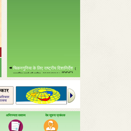
चिकनगुनिया के लिए राष्ट्रीय दिशानिर्देश
(
[PDF]
प्रकशित करने की तारीख :23/09/2016 )
[6276 KB]
अभिगम्यता वक्तव्य
वेब सूचना प्रबंधक