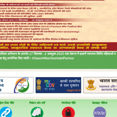
परिवार अभियान के अंतर्गत 17 सितम्बर - 2 अक्टूबर 2025 तक देशभर में हज़ारों स्वास्थ्य शिविर महिलाओं व
य सुरक्षा हेतु आयोजित किए जाएंगे। #SwasthNariSashaktParivar
ईपर लिंक नीति
निबंधन और शर्तें
गोपनीयता नीति
वेबसाइट नीतियां