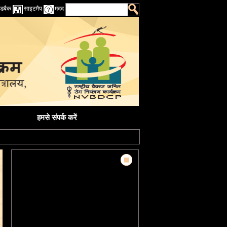
डबैक
साइटमैप
मदद
हमसे संपर्क करें
समाचार और प्रमुख विशेषताएं