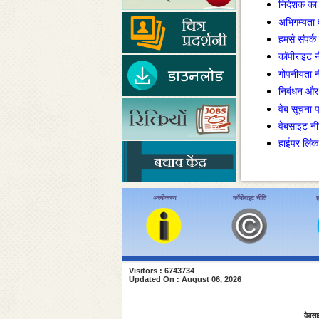
निदेशक का 
अभिगम्यता 
हमसे संपर्क 
कॉपीराइट न
गोपनीयता न
निबंधन और श
वेब सूचना 
वेबसाइट नीत
हाईपर लिंक
अस्वीकरण
कॉपीराइट नीति
ह
Visitors : 6743734
Updated On : August 06, 2026
वेबसा