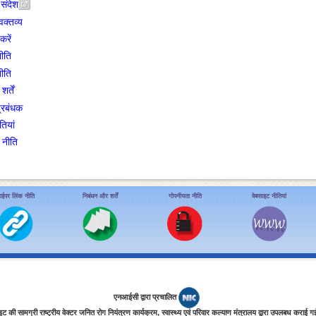
संदेश
वक्तव्य
करें
ीति
ीति
र्तें
प्रबंधक
ियां
 नीति
ाईपर लिंक नीति
निबंधन और शर्तें
गोपनीयता नीति
वेबसाइट नीतियां
एनआईसी द्वारा प्रचालित
इट की सामग्री राष्ट्रीय वेक्टर जनित रोग नियंत्रण कार्यक्रम, स्‍वास्‍थ्‍य एवं परिवार कल्‍याण मंत्रालय द्वारा उपलबध कराई ग