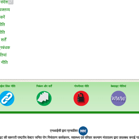
संदेश
वक्तव्य
करें
ीति
ीति
र्तें
प्रबंधक
ियां
 नीति
ाईपर लिंक नीति
निबंधन और शर्तें
गोपनीयता नीति
वेबसाइट नीतियां
एनआईसी द्वारा प्रचालित
इट की सामग्री राष्ट्रीय वेक्टर जनित रोग नियंत्रण कार्यक्रम, स्‍वास्‍थ्‍य एवं परिवार कल्‍याण मंत्रालय द्वारा उपलबध कराई ग