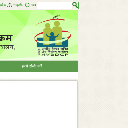
डबैक
साइटमैप
मदद
हमसे संपर्क करें