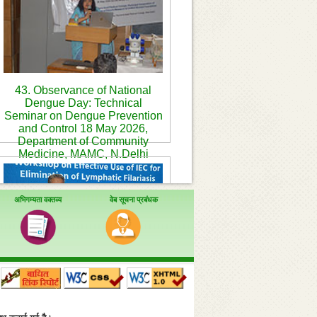
43. Observance of National
Dengue Day: Technical
Seminar on Dengue Prevention
and Control 18 May 2026,
Department of Community
Medicine, MAMC, N.Delhi
अभिगम्यता वक्तव्य
वेब सूचना प्रबंधक
46. Workshop on Effective use
of IEC for elimination of