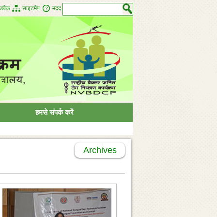
डबैक
साइटमैप
मदद
हमसे संपर्क करें
Archives