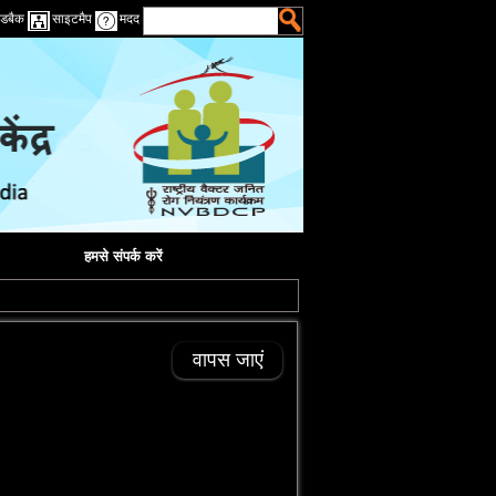
डबैक
साइटमैप
मदद
हमसे संपर्क करें
वापस जाएं