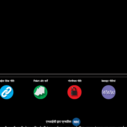
हाईपर लिंक नीति
निबंधन और शर्तें
गोपनीयता नीति
वेबसाइट नीतियां
एनआईसी द्वारा प्रचालित