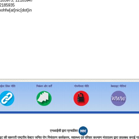
2185975, 22185947
22185935
mohfw
[at]
nic
[dot]
in
ाईपर लिंक नीति
निबंधन और शर्तें
गोपनीयता नीति
वेबसाइट नीतियां
एनआईसी द्वारा प्रचालित
इट की सामग्री राष्ट्रीय वेक्टर जनित रोग नियंत्रण कार्यक्रम, स्‍वास्‍थ्‍य एवं परिवार कल्‍याण मंत्रालय द्वारा उपलबध कराई ग