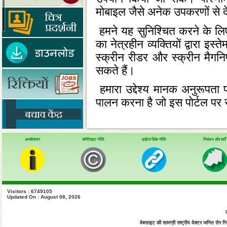
मोबाइल जैसे अनेक उपकरणों से 
हमने यह सुनिश्‍चित करने के लि
का नेत्रहीन व्‍यक्‍तियों द्वारा 
स्‍क्रीन रीडर और स्‍क्रीन मैग
सकते हैं।
हमारा उद्देश्‍य मानक अनुरूपता 
पालन करना है जो इस पोर्टल पर
इस पोर्टल का डिजाइन भारत सरकार
अस्वीकरण
कॉपीराइट नीति
हाईपर लिंक नीति
निबंधन और शर्तें
1.0 ट्रांजिशनल का प्रयोग करके बन
निर्धारित वेब सामग्री उपलब्‍धता 
है। पोर्टल में कुछ सूचना को ब
वेबसाइटों का संबंधित विभागों 
Visitors : 6749105
Updated On : August 08, 2026
जिम्‍मेदार होती हैं।
स्‍वास्‍थ्‍य और परिवार कल्‍याण मं
वेबसाइट की सामग्री राष्ट्रीय वेक्टर जनित रोग नियं