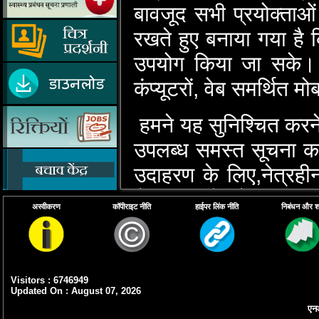
बावजूद सभी प्रयोक्‍ताओं 
रखते हुए बनाया गया है कि
उपयोग किया जा सके। पर
कंप्‍यूटरों, वेब समर्थि
हमने यह सुनिश्‍चित करन
उपलब्‍ध समस्‍त सूचना का 
उदाहरण के लिए,नेत्रहीन 
मैगनिफायरों जैसी सहाय
अस्वीकरण
कॉपीराइट नीति
हाईपर लिंक नीति
निबंधन और शर्त
सकते हैं।
हमारा उद्देश्‍य मानक अन
डिजाइन के सिद्धांतों क
Visitors : 6746949
Updated On : August 07, 2026
मदद करेगी।
एनआ