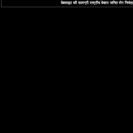
वेबसाइट की सामग्री राष्ट्रीय वेक्टर जनित रोग नियंत्र
इस पोर्टल का डिजाइन भा
करते हुए एक्‍सएचटीएमए
और यह वर्ल्‍ड वाईड वेब कं
उपलब्‍धता दिशा-निर्देशो
करता है। पोर्टल में कु
उपलब्‍ध कराया गया है। ब
किया जाता है जो इन साइटो
स्‍वास्‍थ्‍य और परिवार क
तक पहुंच बनाने की दिशा 
दस्‍तावेज प्रपत्र (पीडी