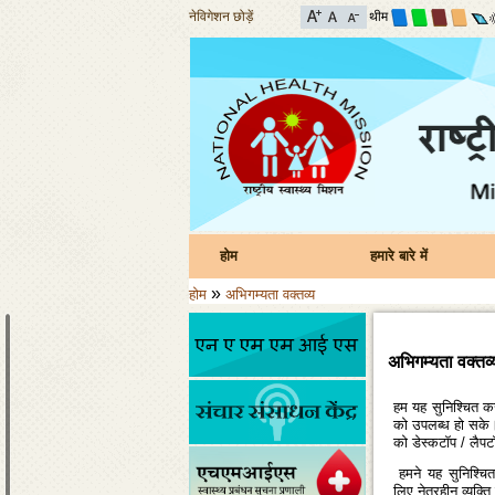
नेविगेशन छोड़ें
थीम
होम
हमारे बारे में
»
होम
अभिगम्यता वक्तव्य
अभिगम्यता वक्तव्
हम यह सुनिश्‍चित कर
को उपलब्‍ध हो सके। 
को डेस्‍कटॉप / लैपट
हमने यह सुनिश्‍चित
लिए,नेत्रहीन व्‍यक्