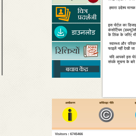
हमारा उद्देश्‍य मा
इस पोर्टल का डिजाइ
कंसोर्टियम (डब्‍ल्‍य
के लिंक के जरिए भी 
स्‍वास्‍थ्‍य और परिव
फाइलें नहीं देखी ज
यदि आपको इस पोर्टल 
संपर्क सूचना के बारे 
अस्वीकरण
कॉपीराइट नीति
ह
Visitors : 6745466