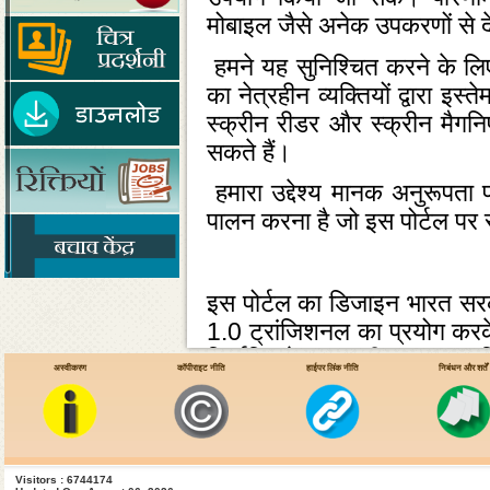
मोबाइल जैसे अनेक उपकरणों से 
हमने यह सुनिश्‍चित करने के लि
का नेत्रहीन व्‍यक्‍तियों द्वारा 
स्‍क्रीन रीडर और स्‍क्रीन मैग
सकते हैं।
हमारा उद्देश्‍य मानक अनुरूपता 
पालन करना है जो इस पोर्टल पर
इस पोर्टल का डिजाइन भारत सरकार
1.0 ट्रांजिशनल का प्रयोग करके बन
निर्धारित वेब सामग्री उपलब्‍धता 
अस्वीकरण
कॉपीराइट नीति
हाईपर लिंक नीति
निबंधन और शर्तें
है। पोर्टल में कुछ सूचना को ब
वेबसाइटों का संबंधित विभागों 
जिम्‍मेदार होती हैं।
स्‍वास्‍थ्‍य और परिवार कल्‍याण मं
Visitors : 6744174