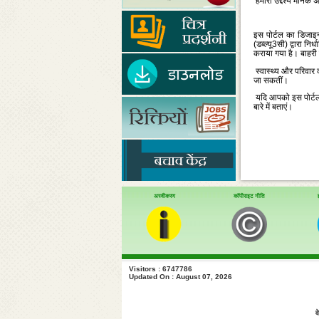
हमारा उद्देश्‍य मानक
इस पोर्टल का डिजाइन
(डब्‍ल्‍यू3सी) द्वारा 
कराया गया है। बाहरी व
स्‍वास्‍थ्‍य और परिवार
जा सकतीं।
यदि आपको इस पोर्टल त
बारे में बताएं।
अस्वीकरण
कॉपीराइट नीति
Visitors : 6747786
Updated On : August 07, 2026
व