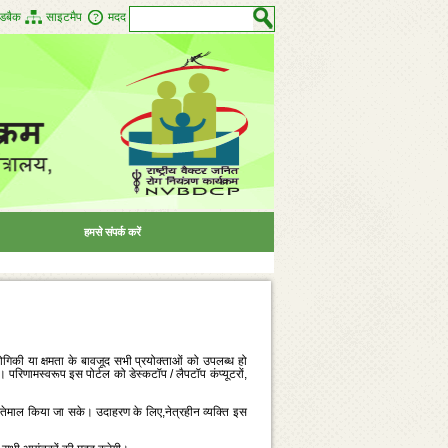
डबैक
साइटमैप
मदद
हमसे संपर्क करें
्योगिकी या क्षमता के बावजूद सभी प्रयोक्‍ताओं को उपलब्‍ध हो
। परिणामस्‍वरूप इस पोर्टल को डेस्‍कटॉप / लैपटॉप कंप्‍यूटरों,
स्‍तेमाल किया जा सके। उदाहरण के लिए,नेत्रहीन व्‍यक्‍ति इस