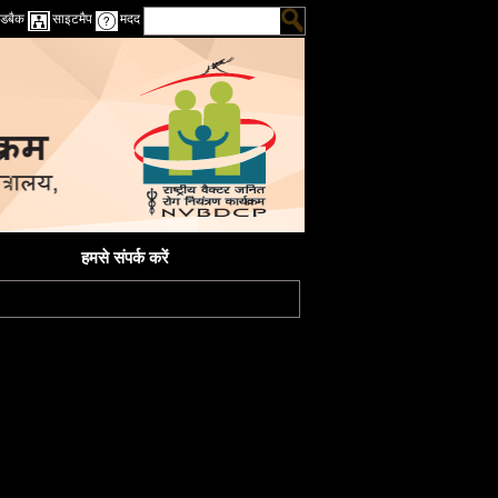
डबैक
साइटमैप
मदद
हमसे संपर्क करें