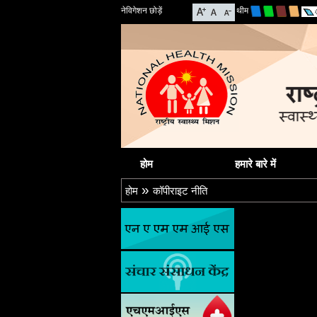
नेविगेशन छोड़ें
थीम
होम
हमारे बारे में
»
होम
कॉपीराइट नीति