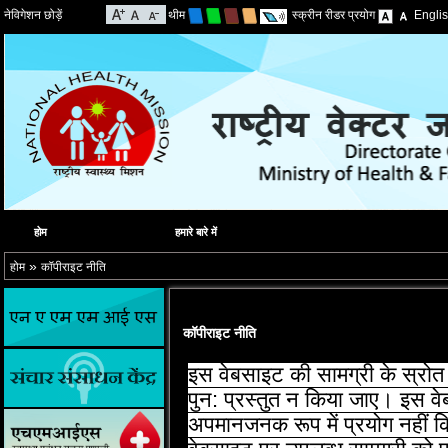
नेविगेशन छोड़ें
थीम
स्क्रीन रीडर प्रयोग
Engli
होम
हमारे बारे में
»
होम
कॉपीराइट नीति
कॉपीराइट नीति
इस वेबसाइट की सामग्री के स्रोत
पुन: प्रस्‍तुत न किया जाए। इस व
अपमानजनक रूप में प्रयोग नहीं कि