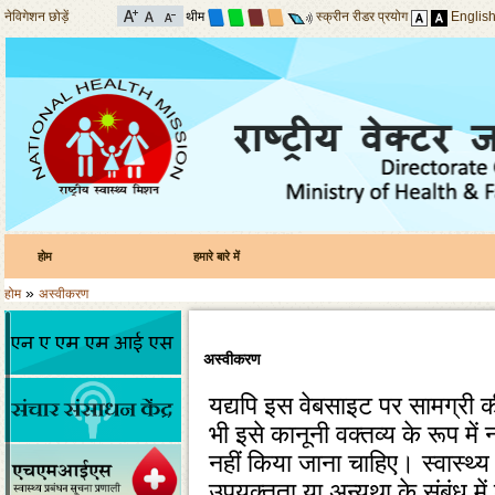
नेविगेशन छोड़ें
थीम
स्क्रीन रीडर प्रयोग
Englis
होम
हमारे बारे में
»
होम
अस्वीकरण
अस्वीकरण
यद्यपि इस वेबसाइट पर सामग्री क
भी इसे कानूनी वक्‍तव्‍य के रूप म
नहीं किया जाना चाहिए। स्‍वास्‍थ्
उपयुक्‍तता या अन्‍यथा के संबंध मे