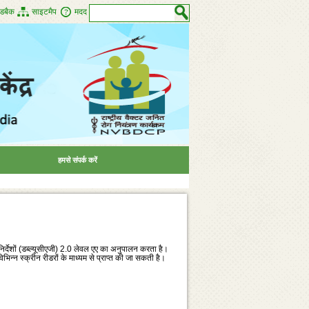
डबैक
साइटमैप
मदद
हमसे संपर्क करें
ा-निर्देशों (डब्‍ल्‍यूसीएजी) 2.0 लेवल एए का अनुपालन करता है।
‍न स्‍क्रीन रीडरों के माध्‍यम से प्राप्‍त की जा सकती है।