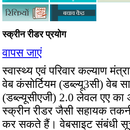
स्‍क्रीन रीडर प्रयोग
वापस जाएं
स्‍वास्‍थ्‍य एवं परिवार कल्‍याण म
वेब कंसोर्टियम (डब्‍ल्‍यू3सी) वेब स
(डब्‍ल्‍यूसीएजी) 2.0 लेवल एए का
स्‍क्रीन रीडर जैसी सहायक तकनी
कर सकते हैं। वेबसाइट संबंधी सूचना