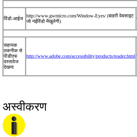
http://www.gwmicro.com/Window-Eyes/ (बाहरी वेबसाइट
विंडो-आईज
जो नईविंडो मेंखुलेगी)
सहायक
तकनीक से
पीडीएफ
http://www.adobe.com/accessibility/products/reader.html
दस्‍तावेज
देखना
अस्वीकरण