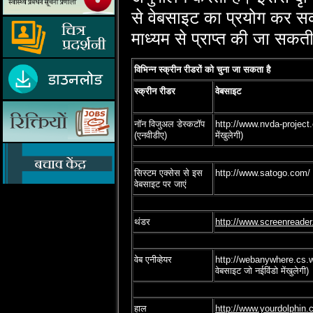
से वेबसाइट का प्रयोग कर सकते
माध्‍यम से प्राप्‍त की जा सकत
विभिन्न स्‍क्रीन रीडरों को चुना जा सकता है
स्‍क्रीन रीडर
वेबसाइट
नॉन विजुअल डेस्‍कटॉप
http://www.nvda-project.or
(एनवीडीए)
मेंखुलेगी)
सिस्‍टम एक्‍सेस से इस
http://www.satogo.com/ (बा
वेबसाइट पर जाएं
थंडर
http://www.screenreader
वेब एनीव्‍हेयर
http://webanywhere.cs.w
वेबसाइट जो नईविंडो मेंखुलेगी)
हाल
http://www.yourdolphin.