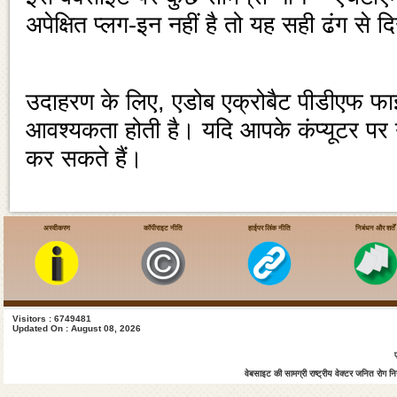
अपेक्षित प्‍लग-इन नहीं है तो यह सही ढंग से द
उदाहरण के लिए, एडोब एक्रोबैट पीडीएफ फाइ
आवश्‍यकता होती है। यदि आपके कंप्‍यूटर पर 
कर सकते हैं।
निम्‍नलिखित तालिका में कुछ प्‍लग-इन दिए 
अस्वीकरण
कॉपीराइट नीति
हाईपर लिंक नीति
निबंधन और शर्तें
दस्‍तावेज
डाउनलोड
Visitors : 6749481
का प्रकार
Updated On : August 08, 2026
पीडीएफ
एडोब एक्रोबैट रीडर
घटक
वेबसाइट की सामग्री राष्ट्रीय वेक्टर जनित रोग नियं