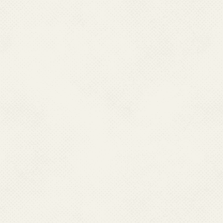
एम्‍फेटाडेस्‍क (विंडोज, लाइनक्‍स, मैक),फी
साथ एकीकृत) शामिल है। इसमें अनेक प्रकार
याहू,ब्‍लॉगलाइन्‍स और गुगल रीडर लोकप्रिय
फीड रीडर प्राप्‍त करने पर, आप साइटें खोज स
आरएसएस फीड को आपकी फीड रीडर जांच की
कई साइटें एक्रोनाइम्‍स आरएसएस, एक्‍सए
करती हैं ताकि आप यह जान सकें कि फीड उप
आरएसएस फीड रीडर चुनने पर, आप आरएसएस 