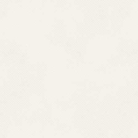
आरएसएस फीड को कैसे सब्‍सक्राइब किया 
अपने आरएसएस फीड रीडर के अनु
फीड रीडर थोड़ा भिन्‍न होता है।
वेबसाइट या ब्‍लॉग पर फीड 
देगा,लेफ्ट क्‍लिक करें, और देख
मदद करने संबंधी सूचना है।
वेबसाइट या ब्‍लॉग पर फीड 
देगा,राईट क्‍लिक करें,लिंक स
पर यूआरएल को पेस्‍ट करें।