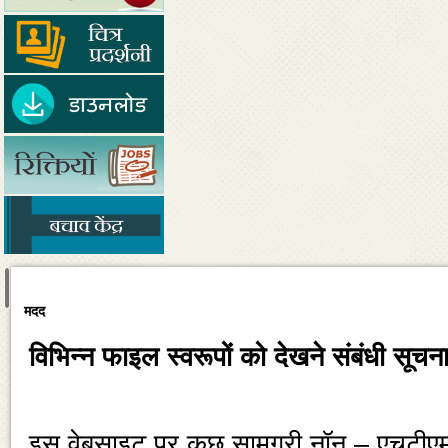
मदद
विभिन्‍न फाइल स्‍वरूपों को देखने संबंधी सूच
इस वेबसाइट पर कुछ सामग्री नॉन – एचटीएमएल 