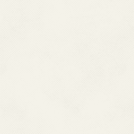
आडियो/
विंडोज मीडिया प्‍लेयर
वीडियो
फाइलें
रियल प्‍लेयर
स्‍क्रीन रीडर उपलब्‍धता
स्‍वास्‍थ्‍य और परिवार कल्‍याण मंत्रालय, भारत 
3सी) वेब सामग्री उपलब्‍धता दिशा-निर्देशों (डब
स्‍क्रीन रीडरजेसी सहायक प्रौद्योगिकियों का