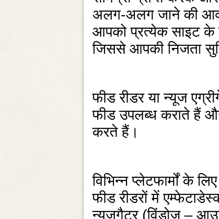
अलग-अलग जाने की आवश
आपको प्रत्‍येक साइट के 
जिससे आपकी निजता सुनि
फीड रीडर या न्‍यूज एग्र
फीड उपलब्‍ध कराते हैं और 
करते हैं।
विभिन्‍न प्‍लेटफार्मों 
फीड रीडरों में एम्‍फेटाड
न्‍यूजगैटर (विंडोज – 