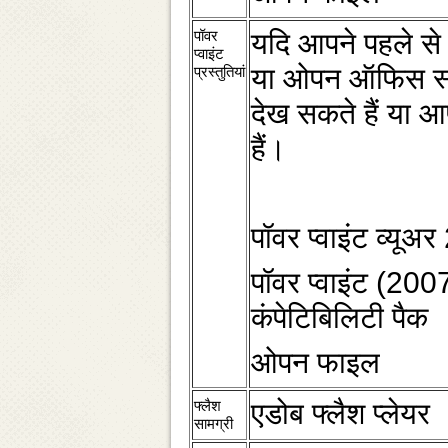
पॉवर
यदि आपने पहले से
प्‍वाइंट
या ओपन ऑफिस स्‍था
प्रस्‍तुतियां
देख सकते हैं या आ
हैं।
पॉवर प्‍वाइंट व्‍य
पॉवर प्‍वाइंट (20
कंपेटिबिलिटी पैक
ओपन फाइल
फ्लैश
एडोब फ्लैश प्‍लेयर
सामग्री