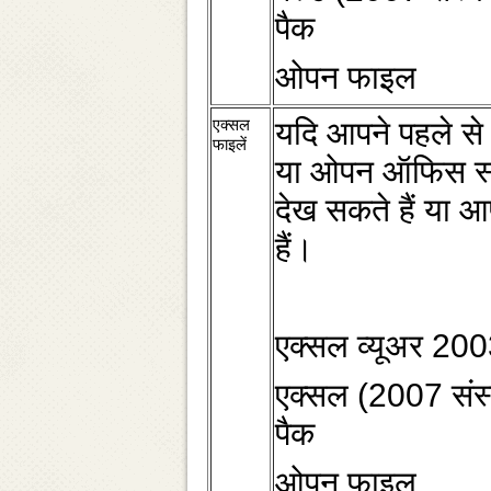
पैक
ओपन फाइल
एक्‍सल
यदि आपने पहले से
फाइलें
या ओपन ऑफिस स्‍था
देख सकते हैं या आ
हैं।
एक्‍सल व्‍यूअर 20
एक्‍सल (2007 संस
पैक
ओपन फाइल