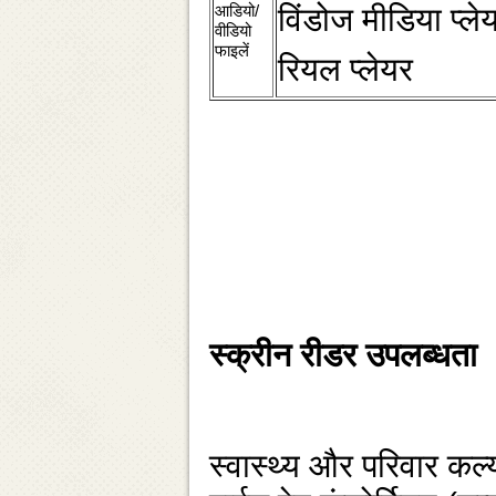
आडियो/
विंडोज मीडिया प्‍ले
वीडियो
फाइलें
रियल प्‍लेयर
स्‍क्रीन रीडर उपलब्‍धता
स्‍वास्‍थ्‍य और परिवार क