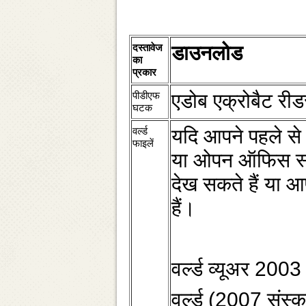
दस्‍तावेज
डाउनलोड
का
प्रकार
पीडीएफ
एडोब एक्रोबैट रीड
घटक
वर्ल्‍ड
यदि आपने पहले से
फाइलें
या ओपन ऑफिस स्‍था
देख सकते हैं या आ
हैं।
वर्ल्‍ड व्‍यूअर 20
वर्ल्‍ड (2007 संस