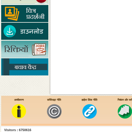
अस्वीकरण
कॉपीराइट नीति
हाईपर लिंक नीति
निबंधन और शर्ते
Visitors : 6750616