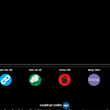
हाईपर लिंक नीति
निबंधन और शर्तें
गोपनीयता नीति
वेबसाइट नीतियां
एनआईसी द्वारा प्रचालित