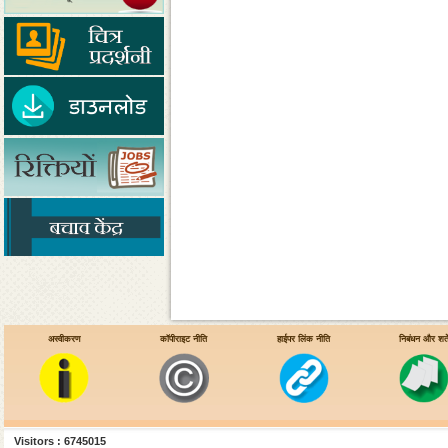
अस्वीकरण
कॉपीराइट नीति
हाईपर लिंक नीति
निबंधन और शर्ते
Visitors : 6745015