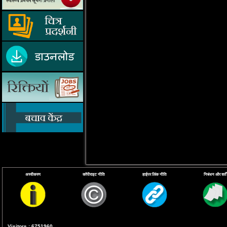
अस्वीकरण
कॉपीराइट नीति
हाईपर लिंक नीति
निबंधन और शर्तें
Visitors : 6751960