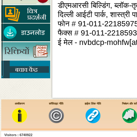
डीएमआरसी बिल्डिंग, ब्लॉक-तृ
दिल्ली आईटी पार्क, शास्त्री 
फोन # 91-011-2218597
फैक्स # 91-011-221859
[a
ई मेल - nvbdcp-mohfw
अस्वीकरण
कॉपीराइट नीति
हाईपर लिंक नीति
निबंधन और शर्ते
Visitors : 6740922