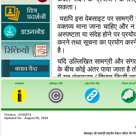
सकता।
यद्यपि इस वेबसाइट पर सामग्री क
वक्‍तव्‍य माना जाना चाहिए और
अस्‍पष्‍टता या संदेह होने पर प्रय
करने तथा सूचना का प्रयोग करने 
है।
यदि उल्‍लिखित सामग्री और संगत अ
के बीच कोई अंतर पाया जाता है 
में यह मंत्रालय / विभाग किसी व्‍य
करने या इस वेबसाइट के प्रयोग से
अस्वीकरण
कॉपीराइट नीति
हाईपर लिंक नीति
निबंधन और शर्तें
व्‍यय, हानि या क्षति,जो कोई भी 
ये निबंधन और शर्तें भारतीय नि
निबंधन और शर्तों से उत्‍पन्‍न 
Visitors : 6743974
Updated On : August 06, 2026
होगा।
इस वेबसाइट पर डाली गई सूचना म
वेबसाइट की सामग्री राष्ट्रीय वेक्टर जनित रोग नियं