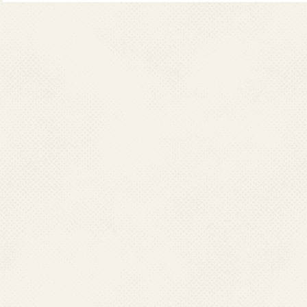
संगठनों द्वारा सृजन और रखरखाव 
प्‍वाइंटर केवल आपकी सूचना औ
वेबसाइट का लिंक चुनते हैं तो आप 
और बाहरी वेबसाइट के मालिकों / प
स्‍वास्‍थ्‍य और परिवार कल्‍याण म
देता।
स्‍वास्‍थ्‍य और परिवार कल्‍याण 
को प्राधिकृत नहीं कर सकता। प्
लिए अनुरोध करने की सलाह दी ज
स्‍वास्‍थ्‍य और परिवार कल्‍याण 
वेब दिशा-निर्देशों का अनुपालन कर
द्वारा देखे जाने और व्‍यवसाय क
तथा न ही इसकी प्रामाणिकता, वस्‍त
या स्‍थानीय कानूनों के किसी उल
नुकसान की जिम्‍मेदारी या देयता 