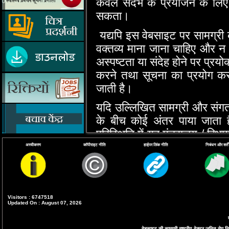
केवल संदर्भ के प्रयोजन के लिए
सकता।
यद्यपि इस वेबसाइट पर सामग्री क
वक्‍तव्‍य माना जाना चाहिए और 
अस्‍पष्‍टता या संदेह होने पर प्रय
करने तथा सूचना का प्रयोग करने
जाती है।
यदि उल्‍लिखित सामग्री और संगत अध
के बीच कोई अंतर पाया जाता
परिस्‍थिति में यह मंत्रालय / विभाग
का प्रयोग करने या इस वेबसाइट क
अस्वीकरण
कॉपीराइट नीति
हाईपर लिंक नीति
निबंधन और शर्तें
क्षति, या कोई व्‍यय, हानि या क्
ये निबंधन और शर्तें भारतीय नि
निबंधन और शर्तों से उत्‍पन्‍न ह
Visitors : 6747518
Updated On : August 07, 2026
होगा।
इस वेबसाइट पर डाली गई सूचना म
वेबसाइट की सामग्री राष्ट्रीय वेक्टर जनित रोग निय