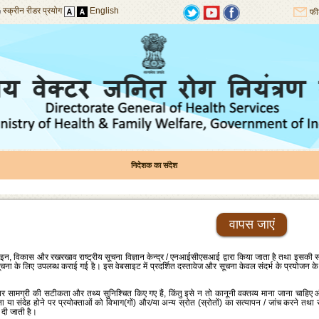
स्क्रीन रीडर प्रयोग
English
फी
निदेशक का संदेश
वापस जाएं
, विकास और रखरखाव राष्‍ट्रीय सूचना विज्ञान केन्‍द्र / एनआईसीएसआई द्वारा किया जाता है तथा इसकी सामग
चना के लिए उपलब्‍ध कराई गई है। इस वेबसाइट में प्रदर्शित दस्‍तावेज और सूचना केवल संदर्भ के प्रयोजन के 
र सामग्री की सटीकता और तथ्‍य सुनिश्‍चित किए गए हैं, किंतु इसे न तो कानूनी वक्‍तव्‍य माना जाना चाह
ता या संदेह होने पर प्रयोक्‍ताओं को विभाग(गों) और/या अन्‍य स्रोत (स्रोतों) का सत्‍यापन / जांच करने तथ
 दी जाती है।