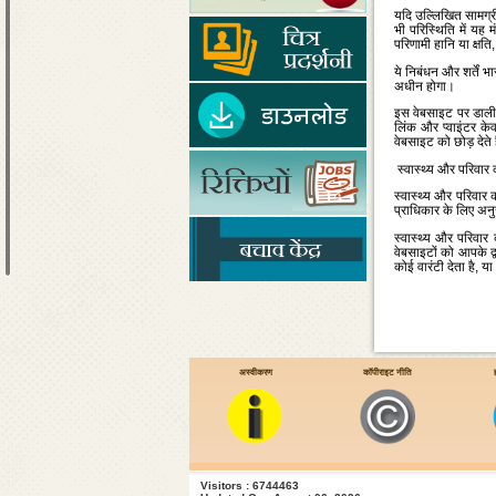
यदि उल्‍लिखित सामग्र
भी परिस्‍थिति में यह 
परिणामी हानि या क्षति
ये निबंधन और शर्तें भ
अधीन होगा।
इस वेबसाइट पर डाली ग
लिंक और प्‍वाइंटर क
वेबसाइट को छोड़ देते 
स्‍वास्‍थ्‍य और परिवार
स्‍वास्‍थ्‍य और परिव
प्राधिकार के लिए अन
स्‍वास्‍थ्‍य और परिव
वेबसाइटों को आपके द्
कोई वारंटी देता है, या
अस्वीकरण
कॉपीराइट नीति
Visitors : 6744463