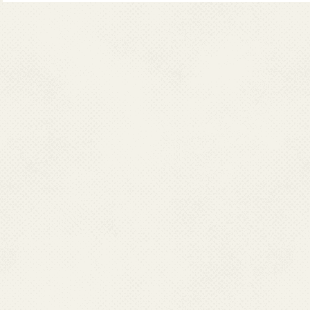
संगठनों द्वारा सृजन और रखरखाव 
प्‍वाइंटर केवल आपकी सूचना औ
वेबसाइट का लिंक चुनते हैं तो आप 
और बाहरी वेबसाइट के मालिकों / प
स्‍वास्‍थ्‍य और परिवार कल्‍याण म
देता।
स्‍वास्‍थ्‍य और परिवार कल्‍याण 
को प्राधिकृत नहीं कर सकता। प्
लिए अनुरोध करने की सलाह दी ज
स्‍वास्‍थ्‍य और परिवार कल्‍याण 
वेब दिशा-निर्देशों का अनुपालन कर
द्वारा देखे जाने और व्‍यवसाय क
तथा न ही इसकी प्रामाणिकता, वस्‍त
या स्‍थानीय कानूनों के किसी उल
नुकसान की जिम्‍मेदारी या देयता 