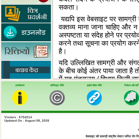
सकता।
यद्यपि इस वेबसाइट पर सामग्री क
वक्‍तव्‍य माना जाना चाहिए और
अस्‍पष्‍टता या संदेह होने पर प्रय
करने तथा सूचना का प्रयोग करने 
है।
यदि उल्‍लिखित सामग्री और संगत अ
के बीच कोई अंतर पाया जाता है 
में यह मंत्रालय / विभाग किसी व्‍य
करने या इस वेबसाइट के प्रयोग से
अस्वीकरण
कॉपीराइट नीति
हाईपर लिंक नीति
निबंधन और शर्तें
व्‍यय, हानि या क्षति,जो कोई भी 
ये निबंधन और शर्तें भारतीय नि
निबंधन और शर्तों से उत्‍पन्‍न 
Visitors : 6754214
Updated On : August 08, 2026
होगा।
इस वेबसाइट पर डाली गई सूचना म
वेबसाइट की सामग्री राष्ट्रीय वेक्टर जनित रोग नियं