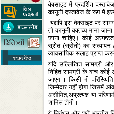
वेबसाइट में प्रदर्शित दस्‍
कानूनी दस्‍तावेज के रूप में 
यद्यपि इस वेबसाइट पर सामग्
तो कानूनी वक्‍तव्‍य माना ज
जाना चाहिए। कोई अस्‍पष्‍टता
स्रोत (स्रोतों) का सत्‍याप
व्‍यावसायिक सलाह प्राप्‍त क
यदि उल्‍लिखित सामग्री और सं
निहित सामग्री के बीच कोई 
जाएगा। किसी भी परिस्‍थिति 
जिम्‍मेदार नहीं होगा जिसमें आ
असीमित,अप्रत्यक्ष या परिणाम
शामिल होगी।
ये निबंधन और शर्तें भारतीय