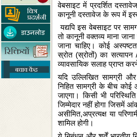
वेबसाइट में प्रदर्शित दस्‍
कानूनी दस्‍तावेज के रूप में 
यद्यपि इस वेबसाइट पर सामग्
तो कानूनी वक्‍तव्‍य माना ज
जाना चाहिए। कोई अस्‍पष्‍टता
स्रोत (स्रोतों) का सत्‍याप
व्‍यावसायिक सलाह प्राप्‍त क
यदि उल्‍लिखित सामग्री और सं
निहित सामग्री के बीच कोई 
जाएगा। किसी भी परिस्‍थिति 
जिम्‍मेदार नहीं होगा जिसमें आ
असीमित,अप्रत्यक्ष या परिणाम
शामिल होगी।
ये निबंधन और शर्तें भारतीय