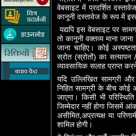
वेबसाइट में प्रदर्शित दस्‍
कानूनी दस्‍तावेज के रूप में 
यद्यपि इस वेबसाइट पर सामग्र
तो कानूनी वक्‍तव्‍य माना जा
जाना चाहिए। कोई अस्‍पष्‍टता
स्रोत (स्रोतों) का सत्‍याप
व्‍यावसायिक सलाह प्राप्‍त क
यदि उल्‍लिखित सामग्री और सं
निहित सामग्री के बीच कोई 
जाएगा। किसी भी परिस्‍थिति म
जिम्‍मेदार नहीं होगा जिसमें आं
असीमित,अप्रत्यक्ष या परिणामी
शामिल होगी।