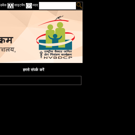
डबैक
साइटमैप
मदद
हमसे संपर्क करें