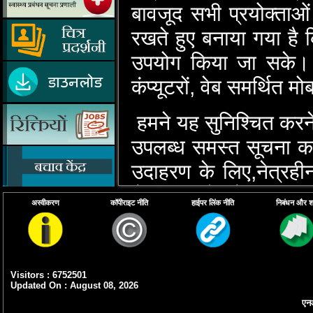
बावजूद सभी प्रयोक्‍ताओं 
रखते हुए बनाया गया है कि
उपयोग किया जा सके। पर
कंप्‍यूटरों, वेब समर्थि
हमने यह सुनिश्‍चित करन
उपलब्‍ध समस्‍त सूचना का 
उदाहरण के लिए,नेत्रहीन 
मैगनिफायरों जैसी सहाय
अस्वीकरण
कॉपीराइट नीति
हाईपर लिंक नीति
निबंधन और शर्त
सकते हैं।
हमारा उद्देश्‍य मानक अन
डिजाइन के सिद्धांतों क
Visitors : 6752501
Updated On : August 08, 2026
मदद करेगी।
एनआ