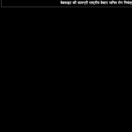
वेबसाइट की सामग्री राष्ट्रीय वेक्टर जनित रोग नियंत्र
इस पोर्टल का डिजाइन भा
करते हुए एक्‍सएचटीएमए
और यह वर्ल्‍ड वाईड वेब कं
उपलब्‍धता दिशा-निर्देशो
करता है। पोर्टल में कु
उपलब्‍ध कराया गया है। ब
किया जाता है जो इन साइटो
स्‍वास्‍थ्‍य और परिवार क
तक पहुंच बनाने की दिशा 
दस्‍तावेज प्रपत्र (पीडी