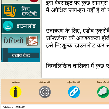
इस वेबसाइट पर कुछ सामग्री न
में अपेक्षित प्‍लग-इन नहीं है 
उदाहरण के लिए, एडोब एक्रोब
सॉफ्टवेयर की आवश्‍यकता होती
इसे नि:शुल्‍क डाउनलोड कर स
निम्‍नलिखित तालिका में कुछ
अस्वीकरण
कॉपीराइट नीति
हाईपर लिंक नीति
निबंधन और शर्ते
दस्‍तावेज
डाउनलोड
का
प्रकार
पीडीएफ
एडोब एक्रोबैट रीडर
घटक
Visitors : 6744011