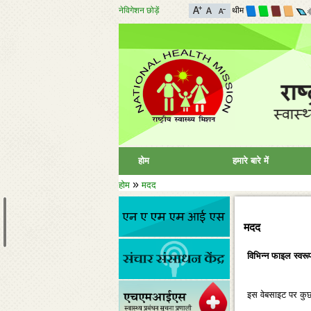
नेविगेशन छोड़ें
थीम
होम
हमारे बारे में
»
होम
मदद
मदद
विभिन्‍न फाइल स्‍वर
इस वेबसाइट पर कुछ स