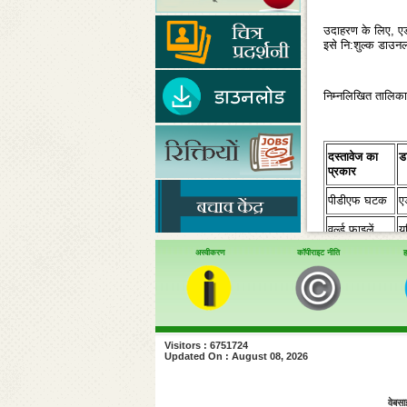
उदाहरण के लिए, एडो
इसे नि:शुल्‍क डाउ
निम्‍नलिखित तालिका
दस्‍तावेज का
ड
प्रकार
पीडीएफ घटक
ए
वर्ल्‍ड फाइलें
य
आ
अस्वीकरण
कॉपीराइट नीति
ह
वर
व
ओ
Visitors : 6751724
Updated On : August 08, 2026
एक्‍सल फाइलें
य
आ
वेबसा