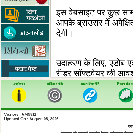
इस वेबसाइट पर कुछ सामग्
आपके ब्राउसर में अपेक्षि
देगी।
उदाहरण के लिए, एडोब एक
रीडर सॉफ्टवेयर की आवश्
सॉफ्टवेयर नहीं है तो आ
अस्वीकरण
कॉपीराइट नीति
हाईपर लिंक नीति
निबंधन और शर्त
निम्‍नलिखित तालिका में
Visitors : 6749811
Updated On : August 08, 2026
होगी।
एनआ