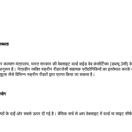
ब्‍धता
िवार कल्‍याण मंत्रालय, भारत सरकार की वेबसाइट वर्ल्‍ड वाईड वेब कंसोर्टियम (डब्‍ल्‍यू 3सी) वेब
ुरूप है। नेत्रहीन व्‍यक्‍ति स्‍क्रीन रीडरजेसी सहायक प्रौद्योगिकियों का इस्‍तेमाल कर
यूएस जैसे विभिन्‍न स्‍क्रीन रीडरों द्वारा प्राप्‍त किया जा सकता है।
पयोग
ृष्‍ठों के दाईं ओर सबसे ऊपर दी गई है। बेसिक सर्च से आप वेबसाइट में वर्ल्‍ड या साइट शीर्