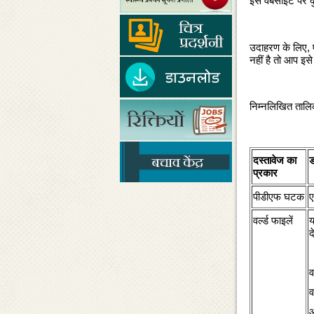
इस वेबसाइट पर कुछ
उदाहरण के लिए, ए
नहीं है तो आप इस
निम्‍नलिखित तालि
दस्‍तावेज का
ड
प्रकार
पीडीएफ घटक
ए
वर्ल्‍ड फाइलें
य
द
व
व