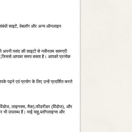
संबंधी साइटें, वेबलॉग और अन्‍य ऑनलाइन
ो अपनी पसंद की साइटों से नवीनतम सामग्री
ोती,जिससे आपका समय बचता है। आपको प्रत्‍येक
पढ़ने एवं प्रयोग के लिए उन्‍हें प्रदर्शित करते
क (विंडोज, लाइनक्‍स, मैक),फीडरीडर (विंडोज), और
 उपलब्‍ध हैं। माई याहू,ब्‍लॉगलाइन्‍स और