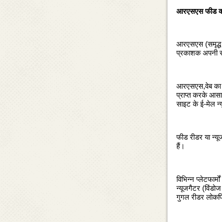
आरएसएस फीड क्‍य
आरएसएस (समृद्ध स
प्रकाशक अपनी साम
आरएसएस,वेब का न
प्राप्‍त करके आस
साइट के ई-मेल न्
फीड रीडर या न्‍यू
हैं।
विभिन्‍न प्‍लेटफा
न्‍यूजगैटर (विंड
गुगल रीडर लोकप्