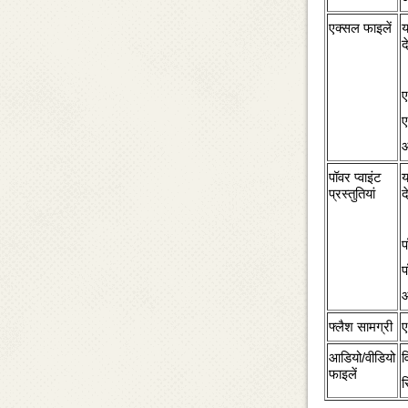
एक्‍सल फाइलें
य
द
ए
ए
पॉवर प्‍वाइंट
य
प्रस्‍तुतियां
द
प
प
फ्लैश सामग्री
ए
आडियो/वीडियो
व
फाइलें
र