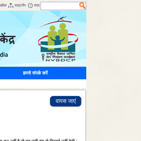
डबैक
साइटमैप
मदद
हमसे संपर्क करें
वापस जाएं