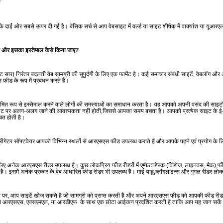
ठों के दाईं ओर सबसे ऊपर दी गई है। बेसिक सर्च से आप वेबसाइट में वर्ल्‍ड या साइट शीर्षक में वाक्‍यांश या यूआ
 और इसका इस्‍तेमाल कैसे किया जाए?
सार) निरंतर बदलती वेब सामग्री की सुपुर्दगी के लिए एक फार्मेट है। कई समाचार संबंधी साइटें, वेबलॉग औ
फीड के रूप में प्रबंधन करते हैं।
त रूप से इस्‍तेमाल करने वाले लोगों की समस्‍याओं का समाधान करता है। यह आपको अपनी पसंद की साइटों स
साइट पर अलग-अलग जाने की आवश्‍यकता नहीं होती,जिससे आपका समय बचता है। आपको प्रत्‍येक साइट के ई-मे
ित होती है।
्रीगेटर सॉफ्टवेयर आपको विभिन्‍न स्‍थलों से आरएसएस फीड उपलब्‍ध कराते हैं और आपके पढ़ने एवं प्रयोग के लिए उ
ं के लिए अनेक आरएसएस रीडर उपलब्‍ध हैं। कुछ लोकप्रिय फीड रीडरों में एम्‍फेटाडेस्‍क (विंडोज, लाइनक्‍स, मैक
। इसमें अनेक प्रकार के वेब आधारित फीड रीडर भी उपलब्‍ध हैं। माई याहू,ब्‍लॉगलाइन्‍स और गुगल रीडर लो
रने पर, आप साइटें खोज सकते हैं जो सामग्री को प्राप्‍त करती हैं और अपने आरएसएस फीड को आपकी फीड री
्‍स आरएसएस, एक्‍सएमएल, या आरडीएफ के साथ एक छोटा आईकन प्रदर्शित करती हैं ताकि आप यह जान सकें 