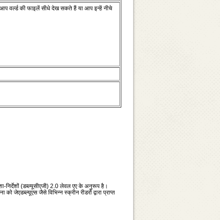
ल्‍ड की फाइलें सीधे देख सकते हैं या आप इन्‍हें नीचे
ा-निर्देशों (डब्‍ल्‍यूसीएजी) 2.0 लेवल एए के अनुरूप है।
एडब्‍ल्‍यूएस जैसे विभिन्‍न स्‍क्रीन रीडरों द्वारा प्राप्‍त