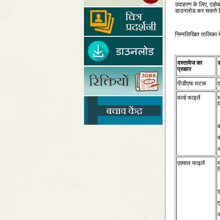
उदाहरण के लिए, एडोब 
डाउनलोड कर सकते ह
निम्‍नलिखित तालिका 
दस्‍तावेज का
प्रकार
पीडीएफ घटक
ए
वर्ल्‍ड फाइलें
य
द
व
व
एक्‍सल फाइलें
य
द
ए
ए