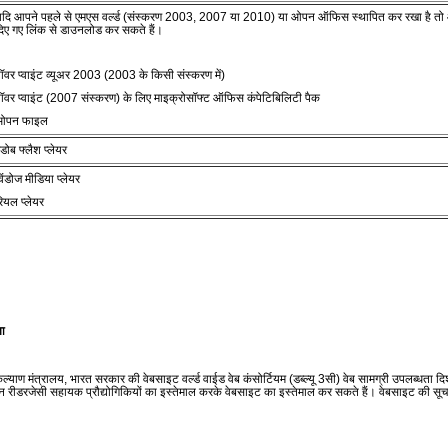
दि आपने पहले से एमएस वर्ल्‍ड (संस्‍करण 2003, 2007 या 2010) या ओपन ऑफिस स्‍थापित कर रखा है तो आप वर्
िए गए लिंक से डाउनलोड कर सकते हैं।
ॉवर प्‍वाइंट व्‍यूअर 2003 (2003 के किसी संस्‍करण में)
ॉवर प्‍वाइंट (2007 संस्‍करण) के लिए माइक्रोसॉफ्ट ऑफिस कंपेटिबिलिटी पैक
ओपन फाइल
डोब फ्लैश प्‍लेयर
िंडोज मीडिया प्‍लेयर
ियल प्‍लेयर
ता
 कल्‍याण मंत्रालय, भारत सरकार की वेबसाइट वर्ल्‍ड वाईड वेब कंसोर्टियम (डब्‍ल्‍यू 3सी) वेब सामग्री उपलब्‍धता दिश
क्रीन रीडरजेसी सहायक प्रौद्योगिकियों का इस्‍तेमाल करके वेबसाइट का इस्‍तेमाल कर सकते हैं। वेबसाइट की सूचना को जे