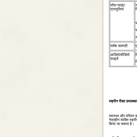
पॉवर प्‍वाइंट
य
प्रस्‍तुतियां
द
प
प
फ्लैश सामग्री
ए
आडियो/वीडियो
व
फाइलें
र
स्‍क्रीन रीडर उपलब्‍ध
स्‍वास्‍थ्‍य और परिवार
नेत्रहीन व्‍यक्‍ति स्‍
किया जा सकता है।