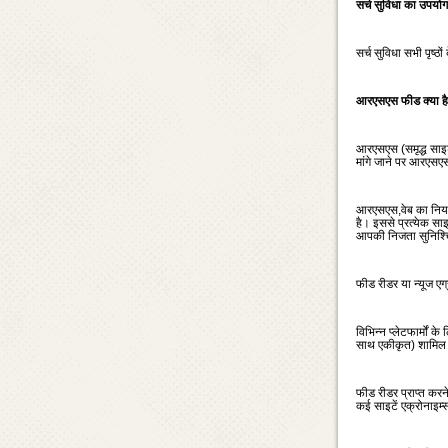
सर्च सुविधा का उपयोग
सर्च सुविधा सभी पृष्‍
आरएसएस फीड क्‍या है
आरएसएस (समृद्ध साइट 
मांगे जाने पर आरएसएस 
आरएसएस,वेब का नियमि
है। इससे प्रत्‍येक 
आपकी निजता सुनिश्‍च
फीड रीडर या न्‍यूज एग
विभिन्‍न प्‍लेटफार्मो
साथ एकीकृत) शामिल है
फीड रीडर प्राप्‍त क
कई साइटें एक्रोनाइम