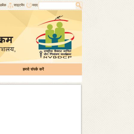
डबैक
साइटमैप
मदद
हमसे संपर्क करें