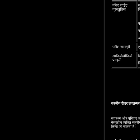
पॉवर प्‍वाइंट
य
प्रस्‍तुतियां
द
प
प
फ्लैश सामग्री
ए
आडियो/वीडियो
व
फाइलें
र
स्‍क्रीन रीडर उपलब्‍धत
स्‍वास्‍थ्‍य और परिवार
नेत्रहीन व्‍यक्‍ति स्‍क
किया जा सकता है।