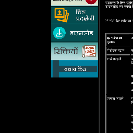
उदाहरण के लिए, एडोब 
डाउनलोड कर सकते है
निम्‍नलिखित तालिका म
दस्‍तावेज का
ड
प्रकार
पीडीएफ घटक
ए
वर्ल्‍ड फाइलें
य
द
व
व
एक्‍सल फाइलें
य
द
ए
ए