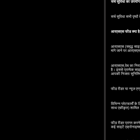
सर्च सुविधा का उपयोग
सर्च सुविधा सभी पृष्‍ठ
आरएसएस फीड क्‍या है
आरएसएस (समृद्ध साइट 
मांगे जाने पर आरएसएस 
आरएसएस,वेब का नियमि
है। इससे प्रत्‍येक 
आपकी निजता सुनिश्‍च
फीड रीडर या न्‍यूज एग
विभिन्‍न प्‍लेटफार्मो
साथ एकीकृत) शामिल है
फीड रीडर प्राप्‍त कर
कई साइटें एक्रोनाइम