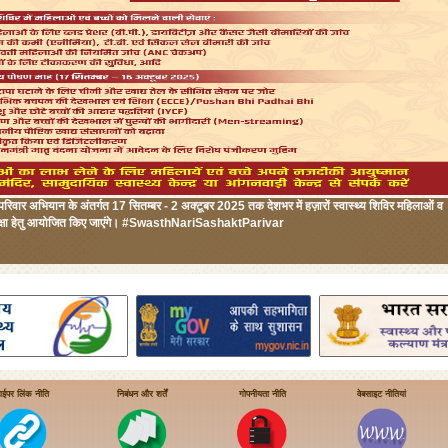
परिवार अभियान के अंतर्गत 17 सितम्बर - 2 अक्टूबर 2025 तक देशभर में हज़ारों स्वास्थ्य शिविर महिलाओं व
य सुरक्षा हेतु आयोजित किए जाएंगे। #SwasthNariSashaktParivar
ाईपर लिंक नीति
निबंधन और शर्तें
गोपनीयता नीति
वेबसाइट नीतियां