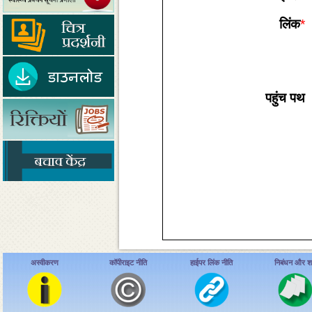
लिंक
*
पहुंच पथ
अस्वीकरण
कॉपीराइट नीति
हाईपर लिंक नीति
निबंधन और शर्त