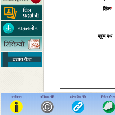
लिंक
*
पहुंच पथ
अस्वीकरण
कॉपीराइट नीति
हाईपर लिंक नीति
निबंधन और शर्त